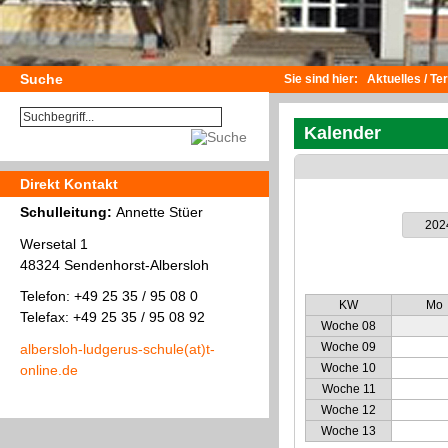
Suche
Sie sind hier:
Aktuelles / Te
Kalender
Direkt Kontakt
Schulleitung:
Annette Stüer
202
Wersetal 1
48324 Sendenhorst-Albersloh
Telefon: +49 25 35 / 95 08 0
KW
Mo
Telefax: +49 25 35 / 95 08 92
Woche 08
Woche 09
albersloh-ludgerus-schule(at)t-
Woche 10
online.de
Woche 11
Woche 12
Woche 13